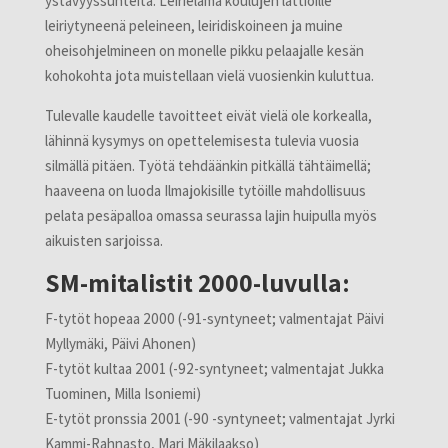
ystävyyssuhteita. Leirielämä koulujen lattioille
leiriytyneenä peleineen, leiridiskoineen ja muine
oheisohjelmineen on monelle pikku pelaajalle kesän
kohokohta jota muistellaan vielä vuosienkin kuluttua.
Tulevalle kaudelle tavoitteet eivät vielä ole korkealla,
lähinnä kysymys on opettelemisesta tulevia vuosia
silmällä pitäen. Työtä tehdäänkin pitkällä tähtäimellä;
haaveena on luoda Ilmajokisille tytöille mahdollisuus
pelata pesäpalloa omassa seurassa lajin huipulla myös
aikuisten sarjoissa.
SM-mitalistit 2000-luvulla:
F-tytöt hopeaa 2000 (-91-syntyneet; valmentajat Päivi
Myllymäki, Päivi Ahonen)
F-tytöt kultaa 2001 (-92-syntyneet; valmentajat Jukka
Tuominen, Milla Isoniemi)
E-tytöt pronssia 2001 (-90 -syntyneet; valmentajat Jyrki
Kammi-Rahnasto, Mari Mäkilaakso)