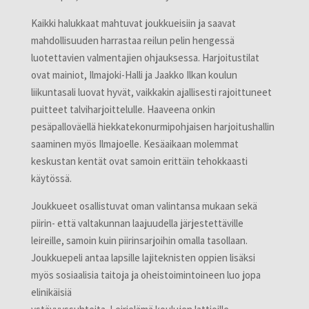
Kaikki halukkaat mahtuvat joukkueisiin ja saavat
mahdollisuuden harrastaa reilun pelin hengessä
luotettavien valmentajien ohjauksessa. Harjoitustilat
ovat mainiot, Ilmajoki-Halli ja Jaakko Ilkan koulun
liikuntasali luovat hyvät, vaikkakin ajallisesti rajoittuneet
puitteet talviharjoittelulle. Haaveena onkin
pesäpalloväellä hiekkatekonurmipohjaisen harjoitushallin
saaminen myös Ilmajoelle. Kesäaikaan molemmat
keskustan kentät ovat samoin erittäin tehokkaasti
käytössä.
Joukkueet osallistuvat oman valintansa mukaan sekä
piirin- että valtakunnan laajuudella järjestettäville
leireille, samoin kuin piirinsarjoihin omalla tasollaan.
Joukkuepeli antaa lapsille lajiteknisten oppien lisäksi
myös sosiaalisia taitoja ja oheistoimintoineen luo jopa
elinikäisiä