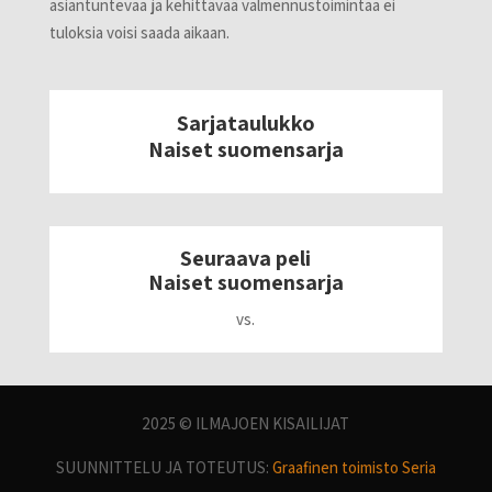
asiantuntevaa ja kehittävää valmennustoimintaa ei
tuloksia voisi saada aikaan.
Sarjataulukko
Naiset suomensarja
Seuraava peli
Naiset suomensarja
vs.
2025 © ILMAJOEN KISAILIJAT
SUUNNITTELU JA TOTEUTUS:
Graafinen toimisto Seria