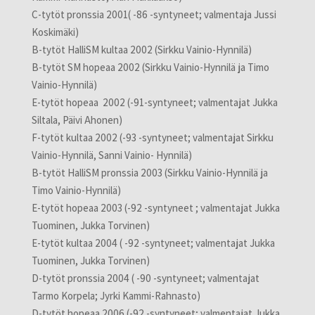
C-tytöt pronssia 2001( -86 -syntyneet; valmentaja Jussi
Koskimäki)
B-tytöt HalliSM kultaa 2002 (Sirkku Vainio-Hynnilä)
B-tytöt SM hopeaa 2002 (Sirkku Vainio-Hynnilä ja Timo
Vainio-Hynnilä)
E-tytöt hopeaa 2002 (-91-syntyneet; valmentajat Jukka
Siltala, Päivi Ahonen)
F-tytöt kultaa 2002 (-93 -syntyneet; valmentajat Sirkku
Vainio-Hynnilä, Sanni Vainio- Hynnilä)
B-tytöt HalliSM pronssia 2003 (Sirkku Vainio-Hynnilä ja
Timo Vainio-Hynnilä)
E-tytöt hopeaa 2003 (-92 -syntyneet ; valmentajat Jukka
Tuominen, Jukka Torvinen)
E-tytöt kultaa 2004 ( -92 -syntyneet; valmentajat Jukka
Tuominen, Jukka Torvinen)
D-tytöt pronssia 2004 ( -90 -syntyneet; valmentajat
Tarmo Korpela; Jyrki Kammi-Rahnasto)
D-tytöt hopeaa 2006 (-92 -syntyneet; valmentajat Jukka