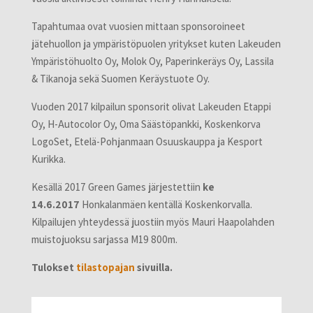
Tapahtumaa ovat vuosien mittaan sponsoroineet
jätehuollon ja ympäristöpuolen yritykset kuten Lakeuden
Ympäristöhuolto Oy, Molok Oy, Paperinkeräys Oy, Lassila
& Tikanoja sekä Suomen Keräystuote Oy.
Vuoden 2017 kilpailun sponsorit olivat Lakeuden Etappi
Oy, H-Autocolor Oy, Oma Säästöpankki, Koskenkorva
LogoSet, Etelä-Pohjanmaan Osuuskauppa ja Kesport
Kurikka.
Kesällä 2017 Green Games järjestettiin
ke
14.6.2017
Honkalanmäen kentällä Koskenkorvalla.
Kilpailujen yhteydessä juostiin myös Mauri Haapolahden
muistojuoksu sarjassa M19 800m.
Tulokset
tilastopajan
sivuilla.