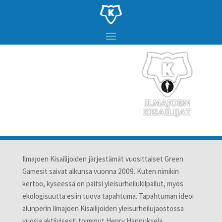
Ilmajoen Kisailijoiden järjestämät vuosittaiset Green
Gamesit saivat alkunsa vuonna 2009. Kuten nimikin
kertoo, kyseessä on paitsi yleisurheilukilpailut, myös
ekologisuutta esiin tuova tapahtuma. Tapahtuman ideoi
alunperin Ilmajoen Kisailijoiden yleisurheilujaostossa
vuosia aktiivisesti toiminut Henry Hannuksela.